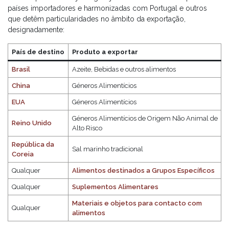
importador.
Atesta a legalidade da produção e comercialização do
No caso de ser o primeiro pedido: Comprovativo
países importadores e harmonizadas com Portugal e outros
alimento em Portugal.
do licenciamento do estabelecimento nacional de
que detêm particularidades no âmbito da exportação,
Notas:
1
. O envio de informação errada, por parte do requerente, que
produção/transformação.
designadamente:
resulte na emissão de um certificado que tenha de ser
substituído/alterado, resulta no pagamento de novo certificado.
2
.
Caso
Os requerentes devem confirmar cuidadosamente os dados remetidos
País de destino
Produto a exportar
o certificado não possa ser emitido por razões imputáveis ao requerente,
para evitar emissão de certificados que necessitam posteriormente de
a quantia cobrada suportará os custos do processo, pelo que não haverá
ser substituídos/alterados.
Brasil
Azeite, Bebidas e outros alimentos
devolução da mesma;
China
Géneros Alimentícios
Consulte ainda o menu
Preços e Taxas – DGAV
.
EUA
Géneros Alimentícios
Géneros Alimentícios de Origem Não Animal de
Reino Unido
Alto Risco
República da
Sal marinho tradicional
Coreia
Qualquer
Alimentos destinados a Grupos Específicos
Qualquer
Suplementos Alimentares
Materiais e objetos para contacto com
Qualquer
alimentos