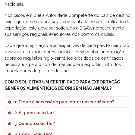
Nacionais.
Nos casos em que a Autoridade Competente do país de destino
exige que a mercadoria seja acompanhada de um certificado de
exportação, este deve ser solicitado à DGAV, nomeadamente
aos serviços regionais executores dos controlos oficiais.
Dado que a legislação e as exigências de cada país terceiro são
variáveis, os exportadores nacionais devem obter informação
sobre os requisitos higio-sanitários e os tipos de certificados
necessários para o tipo de mercadoria a exportar, junto dos
importadores do país de destino.
COMO SOLICITAR UM CERTIFICADO PARA EXPORTAÇÃO
GÉNEROS ALIMENTÍCIOS DE ORIGEM NÃO ANIMAL?
1. O que é necessário para obter um certificado?
2. A quem solicitar?
I – Que estejam inscritos no sistema de informação de
apoio ao controlo oficial,
SIPACE
, da DGAV:
3. Quando solicitar?
Aos serviços regionais executores dos controlos oficiais
da DGAV e serviços equivalentes das Regiões
4. Como Solicitar?
O
estabelecimento
onde se encontra o produto